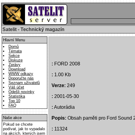
Satelit - Technický magazín
Hlavní Menu
Domů
Témata
Sekce
Diskuze
:
FORD 2008
Zprávy
Download
WWW odkazy
:
1.00 Kb
Doporučte nás
Seznam uživatelů
Verze:
249
Váš účet
Odešli novinky
:
2001-05-30
Statistika
Top 10
FAQ
:
Autorádia
Naše akce
Popis:
Obsah paměti pro Ford Sound 2
Pokud se chcete
:
11324
podívat, jak to vypadalo
na akcích, kterých jsem