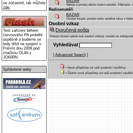
BAZAR
se zúčastnil, tak můžete
Nákup a prodej všeho kolem satelitů. Přijímače, d
zde.
Radioamatéři
BAZAR
Chcete koupit, prodat nebo vyměnit něco z Vaš
Osobní vzkaz
Doručená pošta
Test zařízení během
červnového PA proběhl
Pokud chcete vybrat své osobní vzkazy, musíte se zalogova
úspěšně a budeme se
tedy těšit na spojení v
Vyhledávat
Polním dnu 2009 pod
značkou OL4A z
[
Advanced Search
]
JO60RN.
= Nové příspěvky od vaší poslední návštěvy.
Spřátelené weby
= Žádné nové příspěvky od vaší poslední návštěv