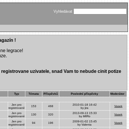
Vyhledávat
agazín !
dne legrace!
uze.
egistrovane uzivatele, snad Vam to nebude cinit potize
Typ
Témata
Příspěvků
Poslední příspěvky
Moderátor
Jen pro
2010-01-18 16:42
153
468
Vasek
registrované
by jira
Jen pro
2013-09-13 15:33
130
320
Vasek
registrované
by iMIRo
Jen pro
2009-01-02 15:45
94
196
Vasek
registrované
by Valenta