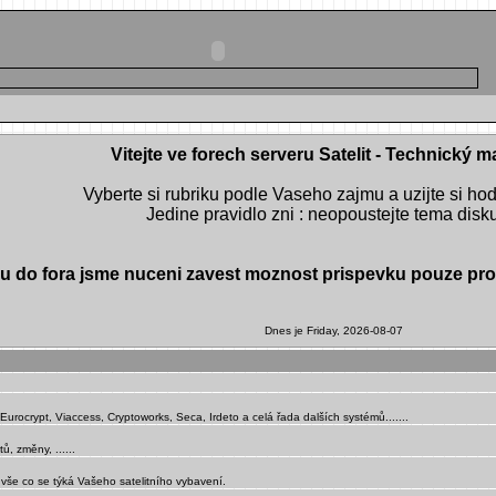
Vitejte ve forech serveru Satelit - Technický m
Vyberte si rubriku podle Vaseho zajmu a uzijte si ho
Jedine pravidlo zni : neopoustejte tema disk
do fora jsme nuceni zavest moznost prispevku pouze pro r
Dnes je Friday, 2026-08-07
rocrypt, Viaccess, Cryptoworks, Seca, Irdeto a celá řada dalších systémů.......
ů, změny, ......
 vše co se týká Vašeho satelitního vybavení.