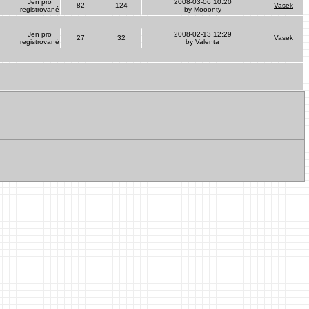
Jen pro
2008-03-06 10:20
82
124
Vasek
registrované
by Mooonty
Jen pro
2008-02-13 12:29
27
32
Vasek
registrované
by Valenta