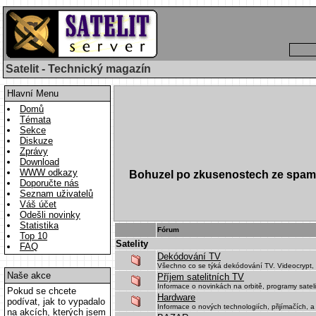
Satelit - Technický magazín
Hlavní Menu
Domů
Témata
Sekce
Diskuze
Zprávy
Download
WWW odkazy
Bohuzel po zkusenostech ze spamu 
Doporučte nás
Seznam uživatelů
Váš účet
Odešli novinky
Statistika
Fórum
Top 10
Satelity
FAQ
Dekódování TV
Všechno co se týká dekódování TV. Videocrypt, Eu
Naše akce
Příjem satelitních TV
Informace o novinkách na orbitě, programy satelit
Pokud se chcete
Hardware
podívat, jak to vypadalo
Informace o nových technologiích, přijímačích, a
na akcích, kterých jsem