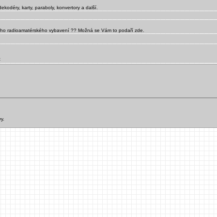
ekodéry, karty, paraboly, konvertory a další.
eho radioamatérského vybavení ?? Možná se Vám to podaří zde.
t
y.