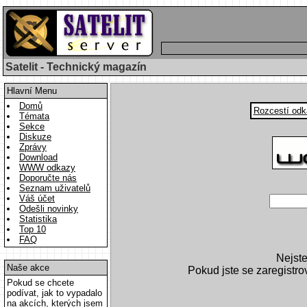
Satelit - Technický magazín
Hlavní Menu
Domů
Rozcestí odk
Témata
Sekce
Diskuze
Zprávy
Download
WWW odkazy
Doporučte nás
Seznam uživatelů
Váš účet
Odešli novinky
Statistika
Top 10
FAQ
Nejste
Naše akce
Pokud jste se zaregistro
Pokud se chcete
podívat, jak to vypadalo
na akcích, kterých jsem