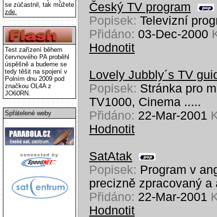
Český TV program
se zúčastnil, tak můžete
zde.
Popisek:
Televizní pro
Přidáno:
03-Dec-2000
K
Hodnotit
Test zařízení během
červnového PA proběhl
úspěšně a budeme se
tedy těšit na spojení v
Lovely Jubbly´s TV gui
Polním dnu 2009 pod
Popisek:
Stránka pro 
značkou OL4A z
JO60RN.
TV1000, Cinema .....
Přidáno:
22-Mar-2001
K
Spřátelené weby
Hodnotit
SatAtak
Popisek:
Program v ang
precizně zpracovaný a 
Přidáno:
22-Mar-2001
K
Hodnotit