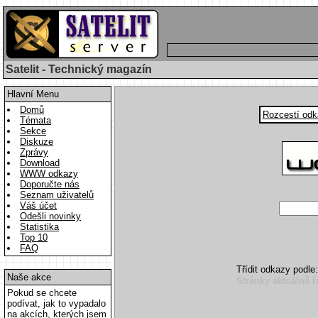
Satelit - Technický magazín
Hlavní Menu
Domů
Rozcestí odk
Témata
Sekce
Diskuze
Zprávy
Download
WWW odkazy
Doporučte nás
Seznam uživatelů
Váš účet
Odešli novinky
Statistika
Top 10
FAQ
Třídit odkazy podl
Naše akce
Stránky aktuálně ř
Pokud se chcete
podívat, jak to vypadalo
na akcích, kterých jsem