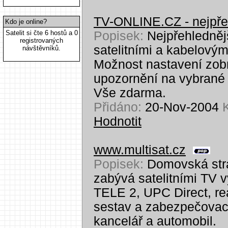
TV-ONLINE.CZ - nejpřeh
Kdo je online?
Satelit si čte 6 hostů a 0
Popisek:
Nejpřehlednějš
registrovaných
satelitními a kabelovým
návštěvníků.
Možnost nastavení zobr
upozornění na vybrané
Vše zdarma.
Přidáno:
20-Nov-2004
K
Hodnotit
www.multisat.cz
Popisek:
Domovská strán
zabývá satelitními TV v
TELE 2, UPC Direct, re
sestav a zabezpečovací
kancelář a automobil.