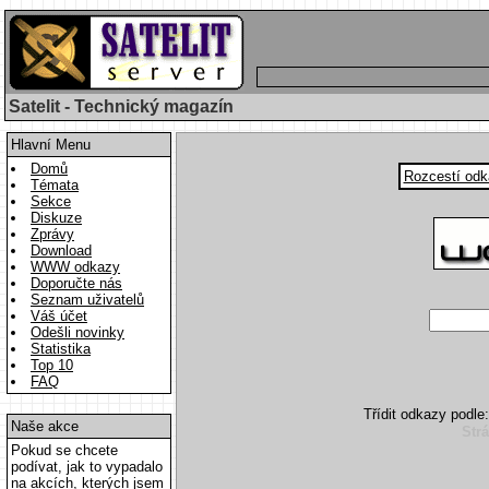
Satelit - Technický magazín
Hlavní Menu
Domů
Rozcestí odk
Témata
Sekce
Diskuze
Zprávy
Download
WWW odkazy
Doporučte nás
Seznam uživatelů
Váš účet
Odešli novinky
Statistika
Top 10
FAQ
Třídit odkazy podl
Naše akce
Str
Pokud se chcete
podívat, jak to vypadalo
na akcích, kterých jsem