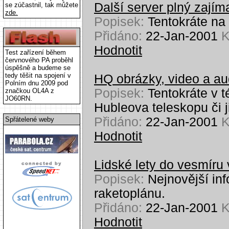
Další server plný zají
se zúčastnil, tak můžete
zde.
Popisek:
Tentokráte n
Přidáno:
22-Jan-2001
K
Hodnotit
Test zařízení během
červnového PA proběhl
úspěšně a budeme se
tedy těšit na spojení v
HQ obrázky, video a au
Polním dnu 2009 pod
Popisek:
Tentokráte v t
značkou OL4A z
JO60RN.
Hubleova teleskopu či j
Přidáno:
22-Jan-2001
K
Spřátelené weby
Hodnotit
Lidské lety do vesmír
Popisek:
Nejnovější in
raketoplánu.
Přidáno:
22-Jan-2001
K
Hodnotit