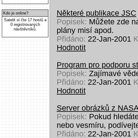
Některé publikace JSC
Kdo je online?
Satelit si čte 17 hostů a
Popisek:
Můžete zde na
0 registrovaných
plány misí apod.
návštěvníků.
Přidáno:
22-Jan-2001
K
Hodnotit
Program pro podporu s
Popisek:
Zajímavé věde
Přidáno:
22-Jan-2001
K
Hodnotit
Server obrázků z NAS
Popisek:
Pokud hledáte
nebo vesmíru, podívejte
Přidáno:
22-Jan-2001
K