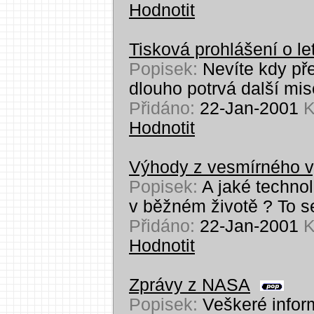
Hodnotit
Tisková prohlášení o le
Popisek:
Nevíte kdy pře
dlouho potrvá další mi
Přidáno:
22-Jan-2001
K
Hodnotit
Výhody z vesmírného 
Popisek:
A jaké techno
v běžném životě ? To s
Přidáno:
22-Jan-2001
K
Hodnotit
Zprávy z NASA
Popisek:
Veškeré info