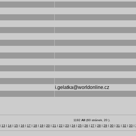
i.gelatka@worldonline.cz
1192
All
(60 stránek, 20 ).
|
13
|
14
|
15
|
16
|
17
|
18
|
19
|
20
|
21
|
22
|
23
|
24
|
25
|
26
|
27
|
28
|
29
|
30
|
31
|
32
|
33
|