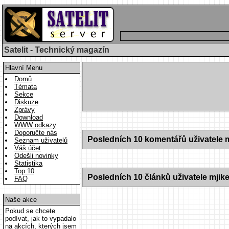
Satelit - Technický magazín
Hlavní Menu
Domů
Témata
Sekce
Diskuze
Zprávy
Download
WWW odkazy
Doporučte nás
Posledních 10 komentářů uživatele m
Seznam uživatelů
Váš účet
Odešli novinky
Statistika
Top 10
Posledních 10 článků uživatele mjike
FAQ
Naše akce
Pokud se chcete
podívat, jak to vypadalo
na akcích, kterých jsem