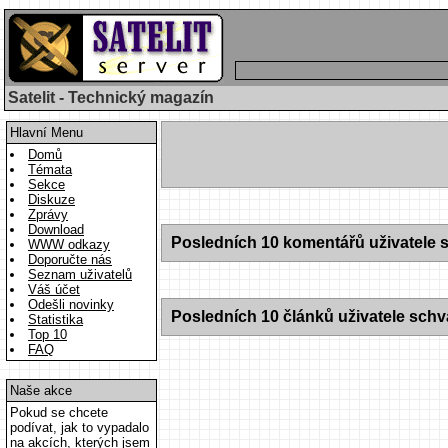
Satelit - Technický magazín
Hlavní Menu
Domů
Témata
Sekce
Diskuze
Zprávy
Download
Posledních 10 komentářů uživatele 
WWW odkazy
Doporučte nás
Seznam uživatelů
Váš účet
Odešli novinky
Posledních 10 článků uživatele schv
Statistika
Top 10
FAQ
Naše akce
Pokud se chcete
podívat, jak to vypadalo
na akcích, kterých jsem