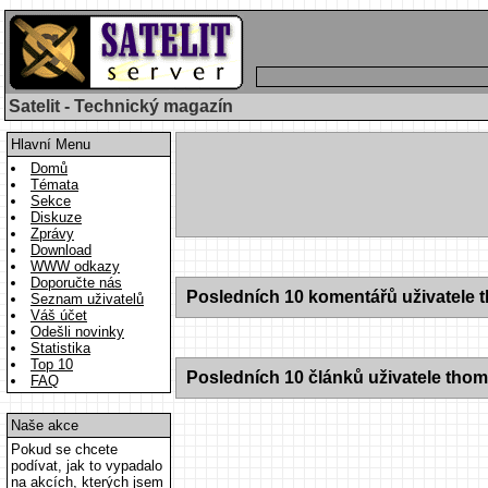
Satelit - Technický magazín
Hlavní Menu
Domů
Témata
Sekce
Diskuze
Zprávy
Download
WWW odkazy
Doporučte nás
Posledních 10 komentářů uživatele 
Seznam uživatelů
Váš účet
Odešli novinky
Statistika
Top 10
Posledních 10 článků uživatele thom
FAQ
Naše akce
Pokud se chcete
podívat, jak to vypadalo
na akcích, kterých jsem