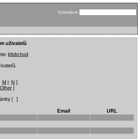
Vyhledávat
am uživatelů
ele:
kfobchod
ivatelů.
|
M
|
N
]
Other
]
ánky | ]
Email
URL