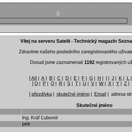
Vítej na serveru Satelit - Technický magazín Sezn
Zdravíme našeho posledního zaregistrovaného uživat
Dosud jsme zaznamenali
1192
registrovaných už
[
All
|
A
|
B
|
C
|
D
|
E
|
F
|
G
|
H
|
I
|
J
|
K
|
L
[
O
|
P
|
Q
|
R
|
S
|
T
|
U
|
V
|
W
|
X
|
Y
|
Z
|
[
přezdívka
|
skutečné jméno
|
Email
| adresa str
Skutečné jméno
Ing. Kráľ Ľubomír
petr