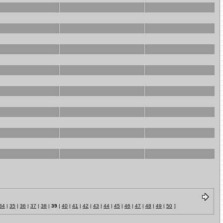
34
|
35
|
36
|
37
|
38
|
39
|
40
|
41
|
42
|
43
|
44
|
45
|
46
|
47
|
48
|
49
|
50
]