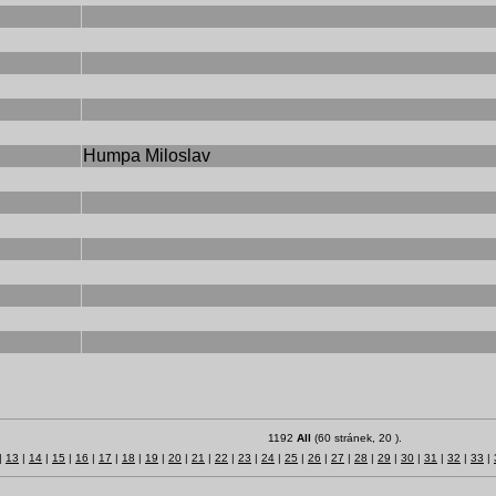
Humpa Miloslav
1192
All
(60 stránek, 20 ).
|
13
|
14
|
15
|
16
|
17
|
18
|
19
|
20
|
21
|
22
|
23
|
24
|
25
|
26
|
27
|
28
|
29
|
30
|
31
|
32
|
33
|