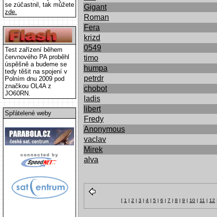
se zúčastnil, tak můžete
Gigant
zde.
Roman
Fera
krizd
0549
Test zařízení během
červnového PA proběhl
timo
úspěšně a budeme se
humpa
tedy těšit na spojení v
petrdr
Polním dnu 2009 pod
značkou OL4A z
chobot
JO60RN.
ladis
libert
Spřátelené weby
Fredy
Anonymous
vaclav
Mirek
alva
[
1
|
2
|
3
|
4
|
5
|
6
|
7
|
8
|
9
|
10
|
11
|
12