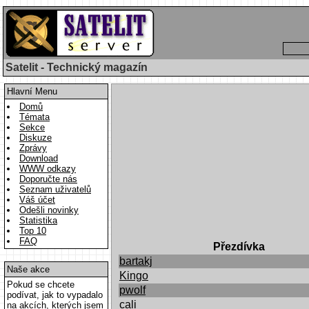
Satelit - Technický magazín
Hlavní Menu
Domů
Témata
Sekce
Diskuze
Zprávy
Download
WWW odkazy
Doporučte nás
Seznam uživatelů
Váš účet
Odešli novinky
Statistika
Top 10
FAQ
Přezdívka
bartakj
Naše akce
Kingo
Pokud se chcete
pwolf
podívat, jak to vypadalo
cali
na akcích, kterých jsem