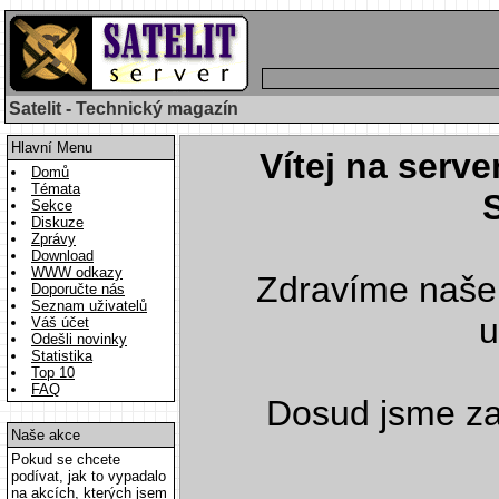
Satelit - Technický magazín
Hlavní Menu
Vítej na serve
Domů
Témata
Sekce
Diskuze
Zprávy
Download
WWW odkazy
Zdravíme naše
Doporučte nás
Seznam uživatelů
u
Váš účet
Odešli novinky
Statistika
Top 10
FAQ
Dosud jsme z
Naše akce
Pokud se chcete
podívat, jak to vypadalo
na akcích, kterých jsem