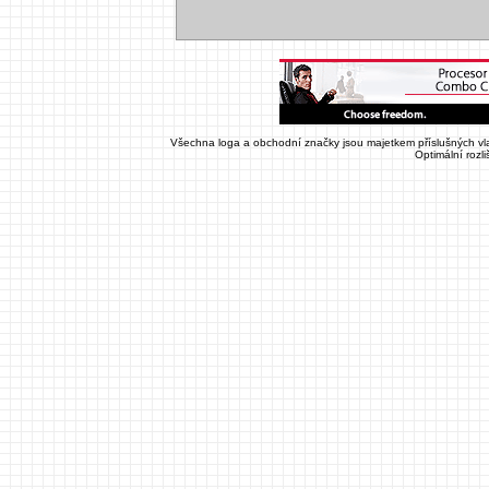
Všechna loga a obchodní značky jsou majetkem příslušných vla
Optimální rozl