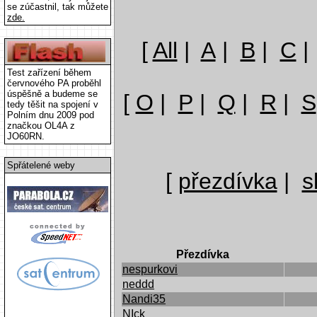
se zúčastnil, tak můžete
zde.
[
All
|
A
|
B
|
C
Test zařízení během
červnového PA proběhl
úspěšně a budeme se
[
O
|
P
|
Q
|
R
|
S
tedy těšit na spojení v
Polním dnu 2009 pod
značkou OL4A z
JO60RN.
Spřátelené weby
[
přezdívka
|
s
Přezdívka
nespurkovi
neddd
Nandi35
NIck