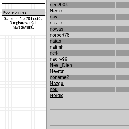
neo2004
Nemo
Kdo je online?
navi
Satelit si čte 20 hostů a
nikajp
0 registrovaných
návštěvníků.
nowas
norbert76
najag
nalimh
nc44
nacirv99
Neal_Dien
Nevron
noname2
Nazgul
noki
Nordic