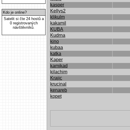
kasper
Kellys2
Kdo je online?
klikulm
Satelit si čte 24 hostů a
kakamil
0 registrovaných
návštěvníků.
KUBA
Kudrna
kino
kubaa
katka
Kaper
kamikad
kilachim
Krajic
krucinal
kenareb
kopet