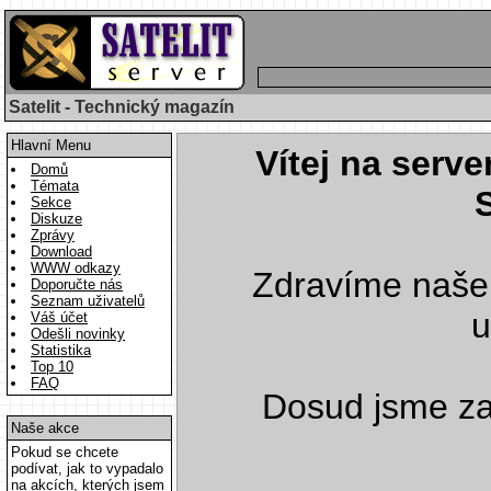
Satelit - Technický magazín
Hlavní Menu
Vítej na serve
Domů
Témata
Sekce
Diskuze
Zprávy
Download
WWW odkazy
Zdravíme naše
Doporučte nás
Seznam uživatelů
u
Váš účet
Odešli novinky
Statistika
Top 10
FAQ
Dosud jsme z
Naše akce
Pokud se chcete
podívat, jak to vypadalo
na akcích, kterých jsem