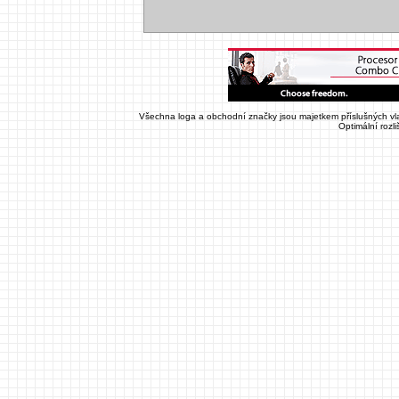
Všechna loga a obchodní značky jsou majetkem příslušných vla
Optimální rozl