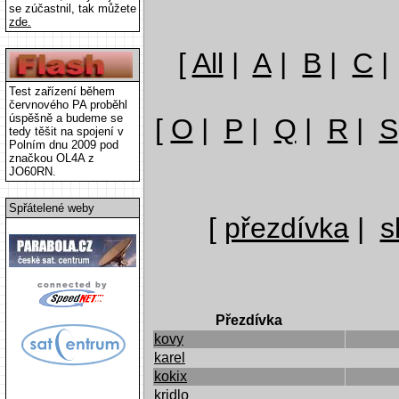
se zúčastnil, tak můžete
zde.
[
All
|
A
|
B
|
C
Test zařízení během
červnového PA proběhl
úspěšně a budeme se
[
O
|
P
|
Q
|
R
|
S
tedy těšit na spojení v
Polním dnu 2009 pod
značkou OL4A z
JO60RN.
Spřátelené weby
[
přezdívka
|
s
Přezdívka
kovy
karel
kokix
kridlo